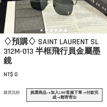
♢預購♢ SAINT LAURENT SL
312M-013 半框飛行員金屬墨
鏡
NT$ 0
購買流程
挑選商品→加入LINE客服下單→付款完
成→郵寄寄出