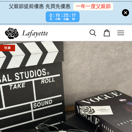
父親節提前優惠 先買先優惠
一年一度父親節
0
19
25
17
天
小時
分鐘
秒
預 購