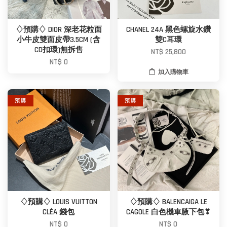
♢預購♢ DIOR 深老花粒面
CHANEL 24A 黑色螺旋水鑽
小牛皮雙面皮帶3.5CM (含
雙C耳環
CD扣環)無拆售
NT$ 25,800
NT$ 0
加入購物車
預 購
預 購
♢預購♢ LOUIS VUITTON
♢預購♢ BALENCAIGA LE
CLÉA 錢包
CAGOLE 白色機車腋下包❣
NT$ 0
NT$ 0