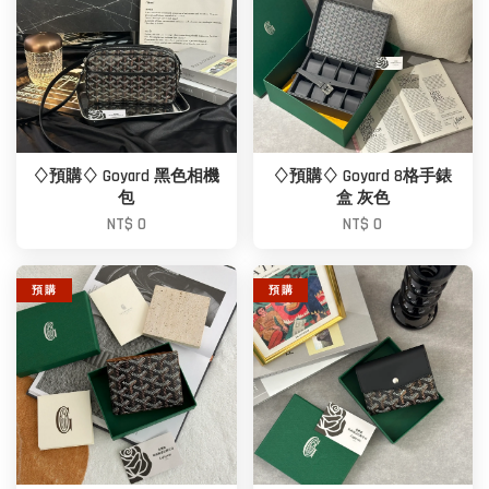
♢預購♢ Goyard 黑色相機
♢預購♢ Goyard 8格手錶
包
盒 灰色
NT$ 0
NT$ 0
預 購
預 購