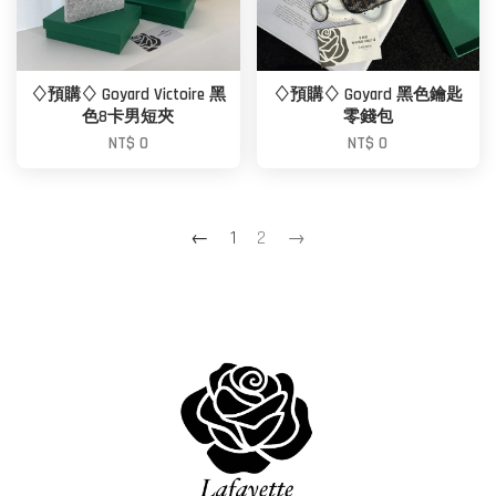
♢預購♢ Goyard Victoire 黑
♢預購♢ Goyard 黑色鑰匙
色8卡男短夾
零錢包
NT$ 0
NT$ 0
←
1
2
→