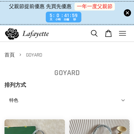
父親節提前優惠 先買先優惠
一年一度父親節
5
0
41
57
天
小時
分鐘
秒
›
首頁
GOYARD
GOYARD
排列方式