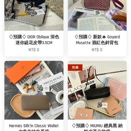
♢預購♢ DIOR Oblique 深色
♢預購♢ 新款🔥 Goyard
迷你緹花皮帶3.5CM
Musette 酒紅色斜背包
NT$ 0
NT$ 0
預 購
Hermès Silk’in Classic Wallet
♢預購♢ MIUMIU 經典黑 納