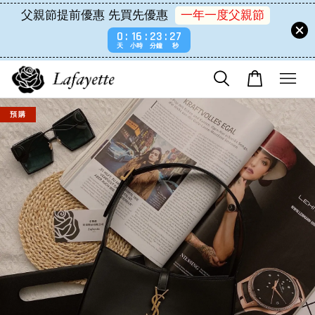
父親節提前優惠 先買先優惠
一年一度父親節
0
16
23
26
天
小時
分鐘
秒
預 購