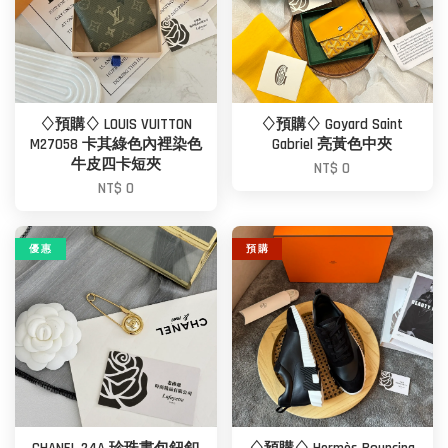
♢預購♢ LOUIS VUITTON
♢預購♢ Goyard Saint
M27058 卡其綠色內裡染色
Gabriel 亮黃色中夾
牛皮四卡短夾
NT$ 0
NT$ 0
優 惠
預 購