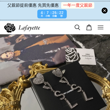
父親節提前優惠 先買先優惠
一年一度父親節
4
7
26
22
天
小時
分鐘
秒