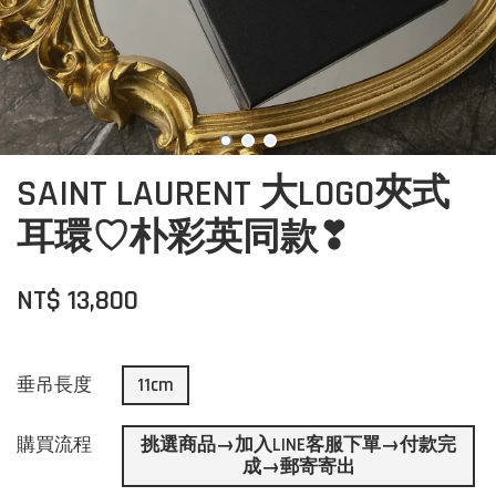
SAINT LAURENT 大LOGO夾式
耳環♡朴彩英同款❣
NT$ 13,800
垂吊長度
11cm
購買流程
挑選商品→加入LINE客服下單→付款完
成→郵寄寄出