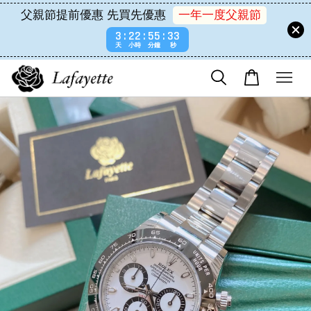
父親節提前優惠 先買先優惠
一年一度父親節
3
22
55
33
天
小時
分鐘
秒