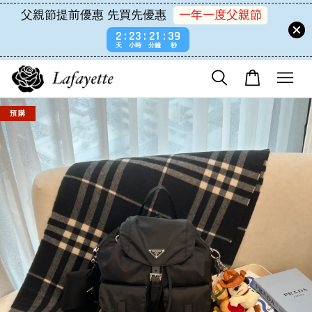
父親節提前優惠 先買先優惠
一年一度父親節
2
23
21
39
天
小時
分鐘
秒
預 購