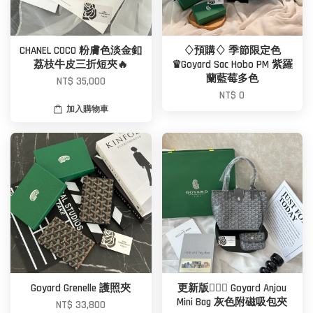
CHANEL COCO 粉膚色淡金釦
♢預購♢ 季節限定色
荔枝牛皮三折短夾🔥
♛Goyard Sac Hobo PM 紫羅
蘭藍莓多色
NT$ 35,000
NT$ 0
加入購物車
Goyard Grenelle 護照夾
更新版🙆🏼‍♀️ Goyard Anjou
Mini Bag 灰色附磁吸包夾
NT$ 33,800