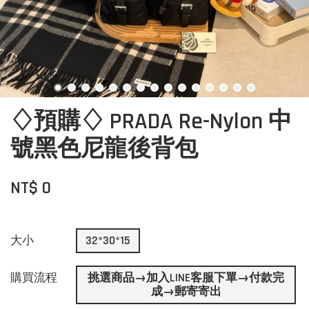
♢預購♢ PRADA Re-Nylon 中
號黑色尼龍後背包
NT$ 0
大小
32*30*15
購買流程
挑選商品→加入LINE客服下單→付款完
成→郵寄寄出