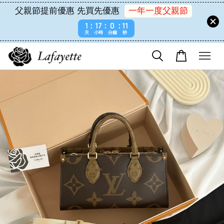
父親節提前優惠 先買先優惠
一年一度父親節
1
17
0
11
天
小時
分鐘
秒