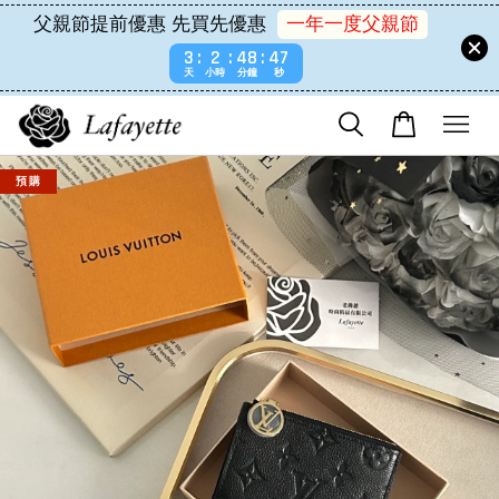
父親節提前優惠 先買先優惠
一年一度父親節
3
2
48
47
天
小時
分鐘
秒
預 購