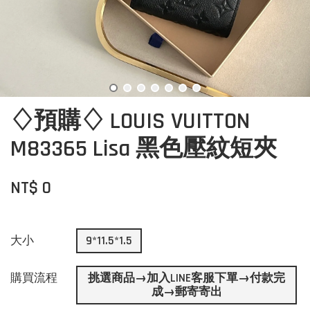
♢預購♢ LOUIS VUITTON
M83365 Lisa 黑色壓紋短夾
NT$ 0
大小
9*11.5*1.5
購買流程
挑選商品→加入LINE客服下單→付款完
成→郵寄寄出