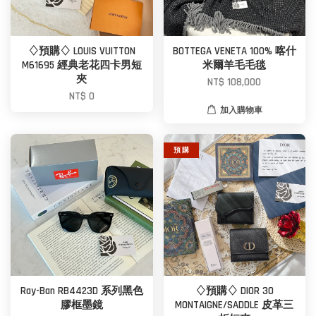
♢預購♢ LOUIS VUITTON
BOTTEGA VENETA 100% 喀什
M61695 經典老花四卡男短
米爾羊毛毛毯
夾
NT$ 108,000
NT$ 0
加入購物車
預 購
Ray-Ban RB4423D 系列黑色
♢預購♢ DIOR 30
膠框墨鏡
MONTAIGNE/SADDLE 皮革三