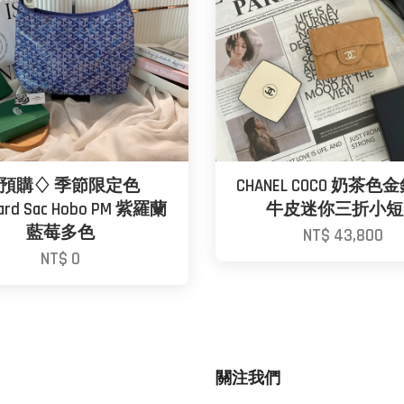
預購♢ 季節限定色
CHANEL COCO 奶茶
ard Sac Hobo PM 紫羅蘭
牛皮迷你三折小短
藍莓多色
NT$ 43,800
NT$ 0
關注我們