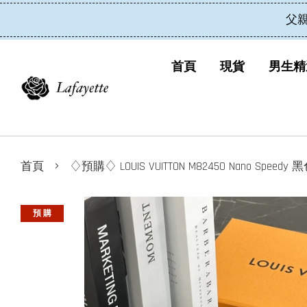
父
首頁
現貨
男生精
›
首頁
♢預購♢ LOUIS VUITTON M82450 Nano Spee
預 購