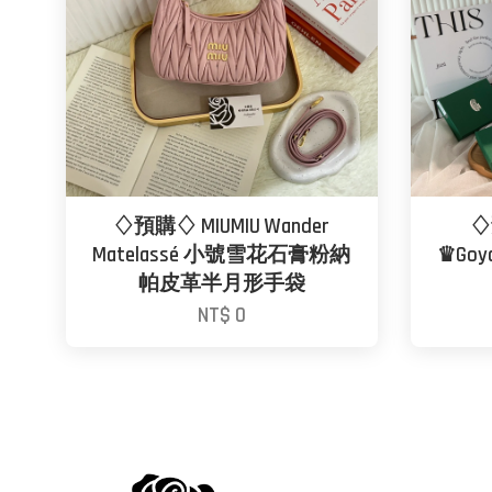
♢預購♢ MIUMIU Wander
♢
Matelassé 小號雪花石膏粉納
♛Goy
帕皮革半月形手袋
NT$ 0