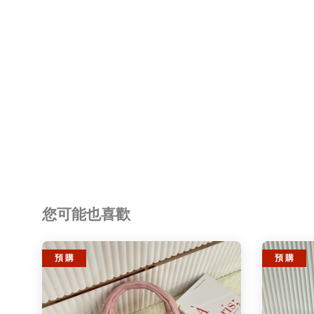
您可能也喜歡
預 購
預 購