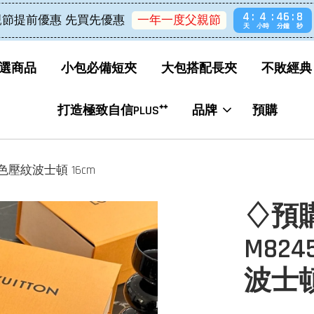
4
4
46
8
親節提前優惠 先買先優惠
一年一度父親節
天
小時
分鐘
秒
選商品
小包必備短夾
大包搭配長夾
不敗經典
打造極致自信PLUS⁺⁺
品牌
預購
dy 黑色壓紋波士頓 16cm
♢預購♢
M824
波士頓