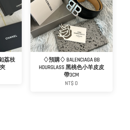
色金釦荔枝
♢預購♢ BALENCIAGA BB
夾
HOURGLASS 黑桃色小羊皮皮
帶3CM
NT$ 0