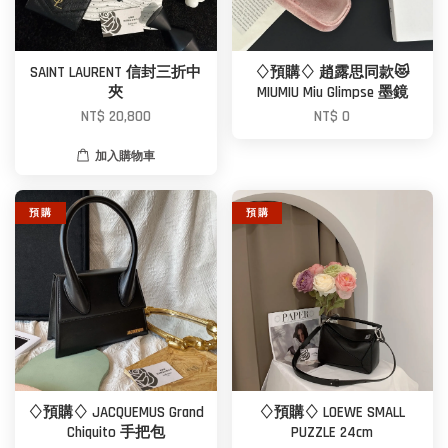
SAINT LAURENT 信封三折中
♢預購♢ 趙露思同款😻
夾
MIUMIU Miu Glimpse 墨鏡
NT$ 20,800
NT$ 0
加入購物車
預 購
預 購
♢預購♢ JACQUEMUS Grand
♢預購♢ LOEWE SMALL
Chiquito 手把包
PUZZLE 24cm