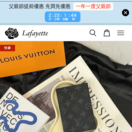
父親節提前優惠 先買先優惠
一年一度父親節
2
23
1
44
天
小時
分鐘
秒
預 購