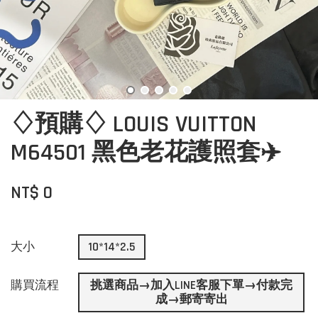
♢預購♢ LOUIS VUITTON
M64501 黑色老花護照套✈️
NT$ 0
大小
10*14*2.5
購買流程
挑選商品→加入LINE客服下單→付款完
成→郵寄寄出