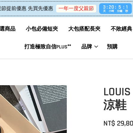
3
20
5
0
親節提前優惠 先買先優惠
一年一度父親節
天
小時
分鐘
秒
選商品
小包必備短夾
大包搭配長夾
不敗經典
打造極致自信PLUS⁺⁺
品牌
預購
LOUIS
涼鞋
NT$ 29,8