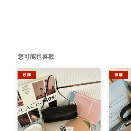
您可能也喜歡
預 購
預 購