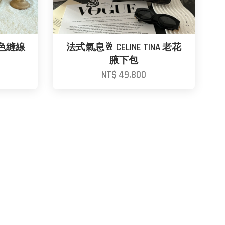
 紅色縫線
法式氣息🥂 CELINE TINA 老花
腋下包
NT$ 49,800