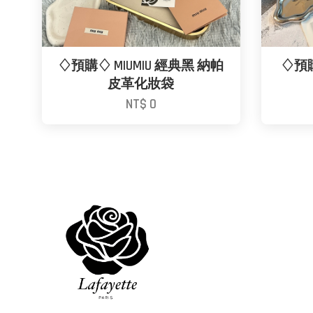
♢預購♢ MIUMIU 經典黑 納帕
♢預購♢
皮革化妝袋
NT$ 0