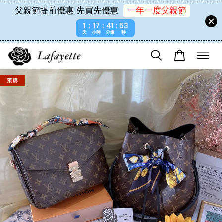
父親節提前優惠 先買先優惠
一年一度父親節
1
17
41
53
天
小時
分鐘
秒
預 購