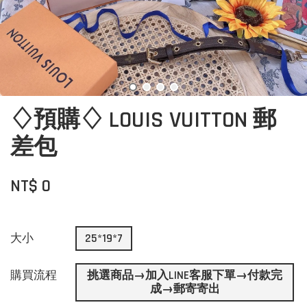
♢預購♢ LOUIS VUITTON 郵
差包
NT$ 0
大小
25*19*7
購買流程
挑選商品→加入LINE客服下單→付款完
成→郵寄寄出