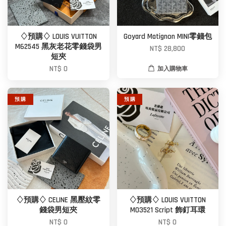
♢預購♢ LOUIS VUITTON
Goyard Matignon MINI零錢包
M62545 黑灰老花零錢袋男
NT$ 28,800
短夾
NT$ 0
加入購物車
預 購
預 購
♢預購♢ CELINE 黑壓紋零
♢預購♢ LOUIS VUITTON
錢袋男短夾
M03521 Script 飾釘耳環
NT$ 0
NT$ 0