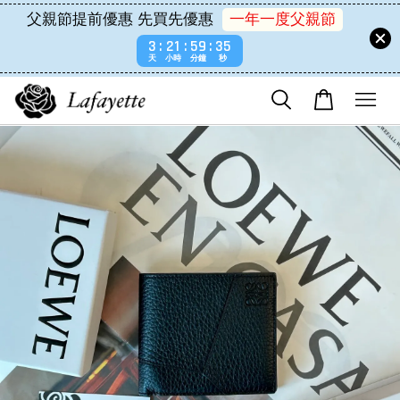
父親節提前優惠 先買先優惠
一年一度父親節
3
21
59
34
天
小時
分鐘
秒