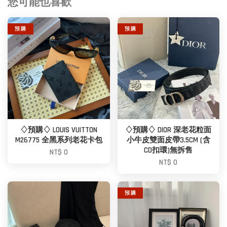
您可能也喜歡
預 購
預 購
♢預購♢ LOUIS VUITTON
♢預購♢ DIOR 深老花粒面
M26775 全黑系列老花卡包
小牛皮雙面皮帶3.5CM (含
CD扣環)無拆售
NT$ 0
NT$ 0
預 購