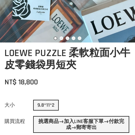
LOEWE PUZZLE 柔軟粒面小牛
皮零錢袋男短夾
NT$ 18,800
大小
9.8*11*2
購買流程
挑選商品→加入LINE客服下單→付款完
成→郵寄寄出