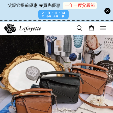
父親節提前優惠 先買先優惠
一年一度父親節
2
8
11
34
天
小時
分鐘
秒