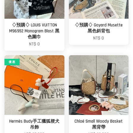
♢預購♢ LOUIS VUITTON
♢預購♢ Goyard Musette
M96952 Monogram Blast 黑
黑色斜背包
色圍巾
NT$ 0
NT$ 0
優 惠
Hermès Budy手工獵狐梗犬
Chloé Small Woody Basket
吊飾
黑背帶