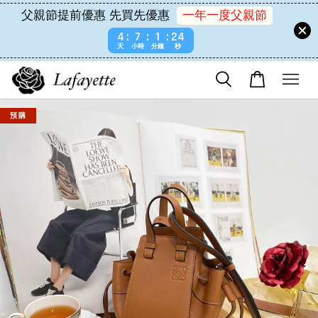
父親節提前優惠 先買先優惠
一年一度父親節
4
7
1
24
天
小時
分鐘
秒
預 購