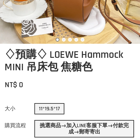
♢預購♢ LOEWE Hammock
MINI 吊床包 焦糖色
NT$ 0
大小
11*19.5*17
購買流程
挑選商品→加入LINE客服下單→付款完
成→郵寄寄出