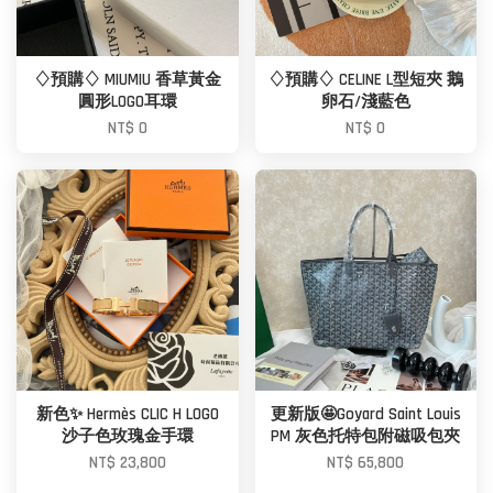
♢預購♢ MIUMIU 香草黃金
♢預購♢ CELINE L型短夾 鵝
圓形LOGO耳環
卵石/淺藍色
NT$ 0
NT$ 0
新色✨ Hermès CLIC H LOGO
更新版🤩Goyard Saint Louis
沙子色玫瑰金手環
PM 灰色托特包附磁吸包夾
NT$ 23,800
NT$ 65,800