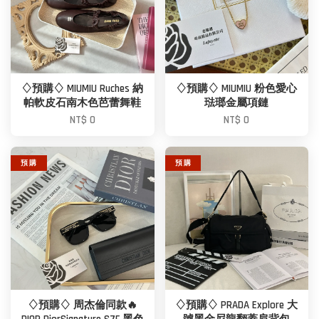
♢預購♢ MIUMIU Ruches 納
♢預購♢ MIUMIU 粉色愛心
帕軟皮石南木色芭蕾舞鞋
琺瑯金屬項鏈
NT$ 0
NT$ 0
預 購
預 購
♢預購♢ 周杰倫同款🔥
♢預購♢ PRADA Explore 大