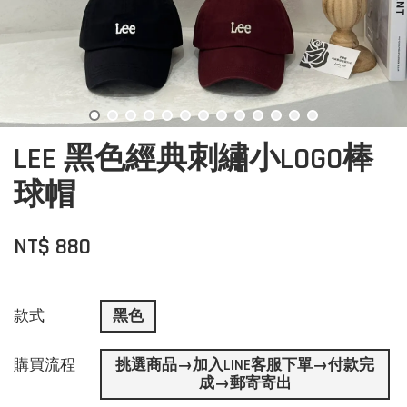
LEE 黑色經典刺繡小LOGO棒
球帽
NT$ 880
款式
黑色
購買流程
挑選商品→加入LINE客服下單→付款完
成→郵寄寄出