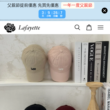
父親節提前優惠 先買先優惠
一年一度父親節
3
9
26
6
天
小時
分鐘
秒