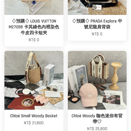
♢預購♢ LOUIS VUITTON
♢預購♢ PRADA Explore 中
M27058 卡其綠色內裡染色
號尼龍肩背袋
牛皮四卡短夾
NT$ 0
NT$ 0
Chloé Small Woody Basket
Chloé Woody 咖色迷你有背
帶♡
NT$ 21,800
NT$ 25,800