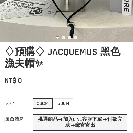
♢預購♢ JACQUEMUS 黑色
漁夫帽✨
NT$ 0
大小
58CM
60CM
購買流程
挑選商品→加入LINE客服下單→付款完
成→郵寄寄出