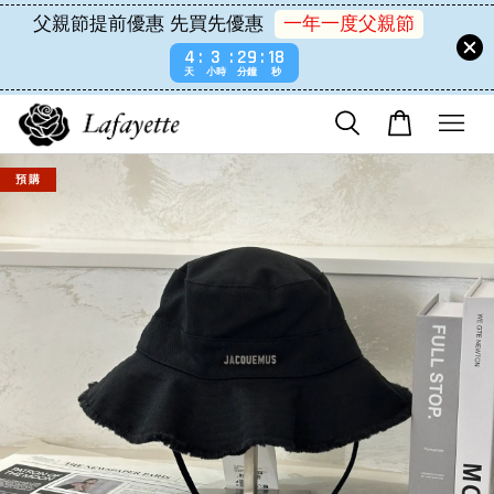
父親節提前優惠 先買先優惠
一年一度父親節
4
3
29
18
天
小時
分鐘
秒
預 購