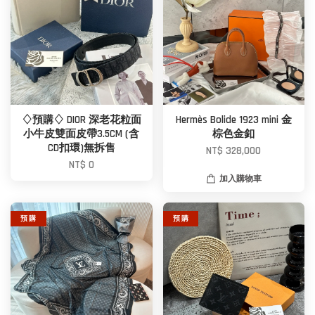
♢預購♢ DIOR 深老花粒面
Hermès Bolide 1923 mini 金
小牛皮雙面皮帶3.5CM (含
棕色金釦
CD扣環)無拆售
NT$ 328,000
NT$ 0
加入購物車
預 購
預 購