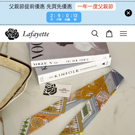
父親節提前優惠 先買先優惠
一年一度父親節
2
9
0
12
天
小時
分鐘
秒