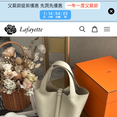
父親節提前優惠 先買先優惠
一年一度父親節
1
14
54
23
天
小時
分鐘
秒