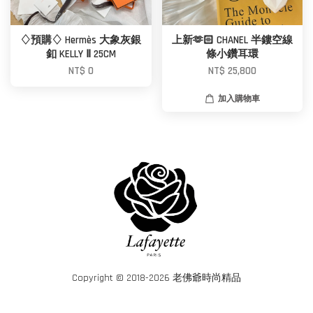
♢預購♢ Hermès 大象灰銀
上新🫶🏻 CHANEL 半鏤空線
釦 KELLY Ⅱ 25CM
條小鑽耳環
NT$ 0
NT$ 25,800
加入購物車
Copyright © 2018-2026 老佛爺時尚精品