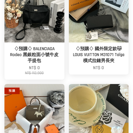
♢預購♢ BALENCIAGA
♢預購♢ 國外限定款😽
Rodeo 黑銀粒面小號牛皮
LOUIS VUITTON M31071 Taïga
手提包
橫式拉鏈男長夾
NT$ 0
NT$ 0
NT$ 112,900
預 購