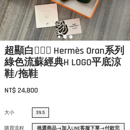
超顯白🙋🏼‍♀️ Hermès Oran系列
綠色流蘇經典H LOGO平底涼
鞋/拖鞋
NT$ 24,800
大小
39.5
購買流程
挑選商品→加入LINE客服下單→付款完