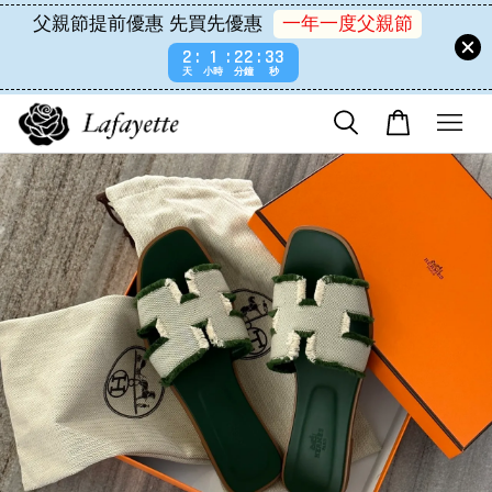
父親節提前優惠 先買先優惠
一年一度父親節
2
1
22
33
天
小時
分鐘
秒