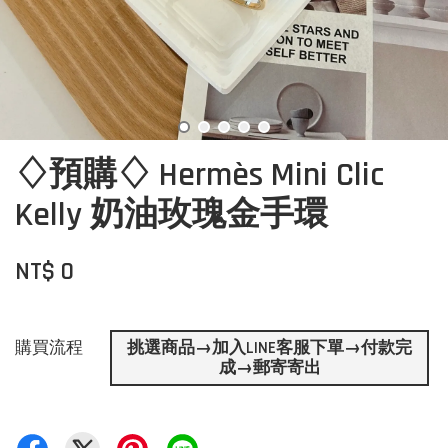
♢預購♢ Hermès Mini Clic
Kelly 奶油玫瑰金手環
NT$ 0
購買流程
挑選商品→加入LINE客服下單→付款完
成→郵寄寄出