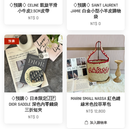
♢預購♢ CELINE 凱旋平滑
♢預購♢ SAINT LAURENT
小牛皮2.5CM皮帶
JAMIE 白金小型小羊皮購物
袋
NT$ 0
NT$ 0
預 購
♢預購♢ 日本限定🇯🇵
MARNI SMALL NASSA 紅色縫
DIOR SADDLE 深色內零錢袋
線米色拉菲草包
三折短夾
NT$ 12,800
NT$ 0
加入購物車