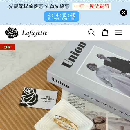
父親節提前優惠 先買先優惠
一年一度父親節
4
14
12
46
天
小時
分鐘
秒
預 購