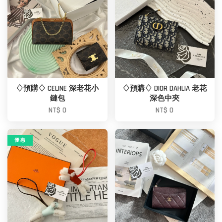
♢預購♢ CELINE 深老花小
♢預購♢ DIOR DAHLIA 老花
鏈包
深色中夾
NT$ 0
NT$ 0
優 惠