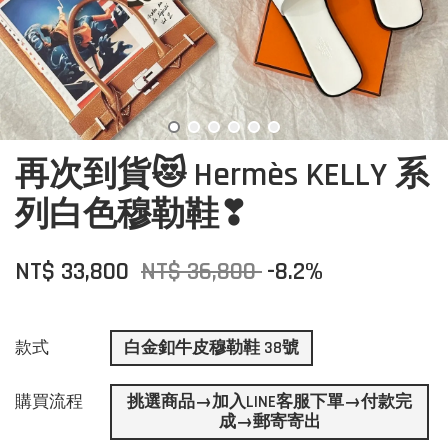
再次到貨😻 Hermès KELLY 系
列白色穆勒鞋❣
NT$ 33,800
NT$ 36,800
-8.2%
款式
白金釦牛皮穆勒鞋 38號
購買流程
挑選商品→加入LINE客服下單→付款完
成→郵寄寄出