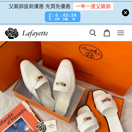
父親節提前優惠 先買先優惠
一年一度父親節
2
6
43
34
天
小時
分鐘
秒