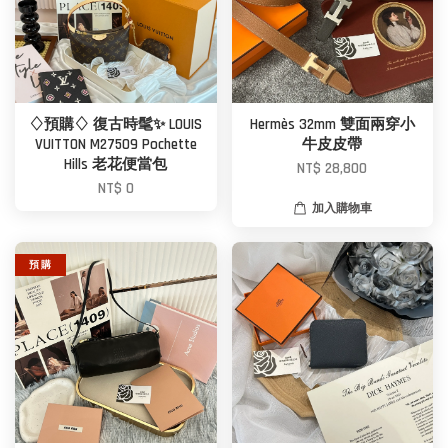
♢預購♢ 復古時髦✨ LOUIS
Hermès 32mm 雙面兩穿小
VUITTON M27509 Pochette
牛皮皮帶
Hills 老花便當包
NT$ 28,800
NT$ 0
加入購物車
預 購