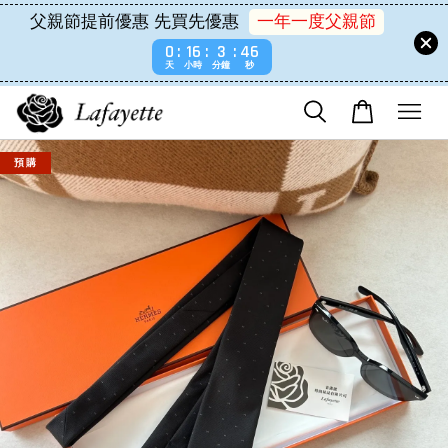
父親節提前優惠 先買先優惠
一年一度父親節
0
16
3
46
天
小時
分鐘
秒
預 購