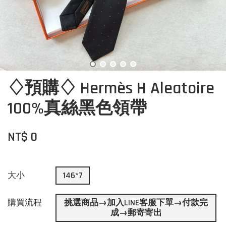
♢預購♢ Hermès H Aleatoire
100%真絲黑色領帶
NT$ 0
大小
146*7
購買流程
挑選商品→加入LINE客服下單→付款完
成→郵寄寄出