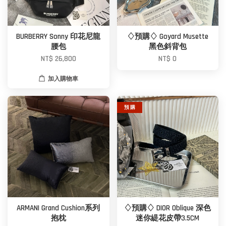
BURBERRY Sonny 印花尼龍
♢預購♢ Goyard Musette
腰包
黑色斜背包
NT$ 26,800
NT$ 0
加入購物車
預 購
ARMANI Grand Cushion系列
♢預購♢ DIOR Oblique 深色
抱枕
迷你緹花皮帶3.5CM