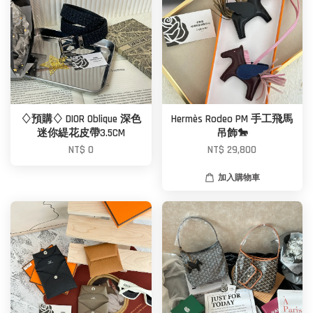
♢預購♢ DIOR Oblique 深色
Hermès Rodeo PM 手工飛馬
迷你緹花皮帶3.5CM
吊飾🐎
NT$ 0
NT$ 29,800
加入購物車