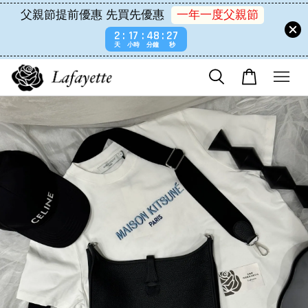
父親節提前優惠 先買先優惠
一年一度父親節
2
17
48
27
天
小時
分鐘
秒