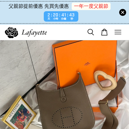
父親節提前優惠 先買先優惠
一年一度父親節
2
20
41
42
天
小時
分鐘
秒