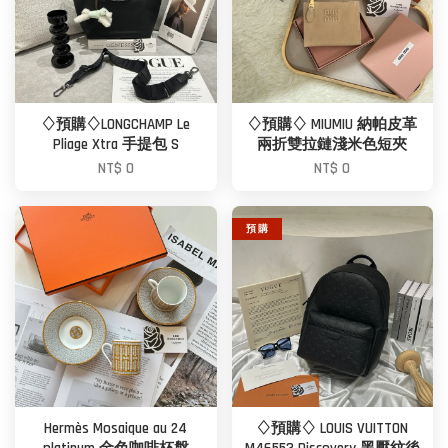
♢預購♢LONGCHAMP Le
♢預購♢ MIUMIU 納帕皮革
Pliage Xtra 手提包 S
兩折雙拉鏈淺米色短夾
NT$ 0
NT$ 0
預 購
Hermès Mosaique au 24
♢預購♢ LOUIS VUITTON