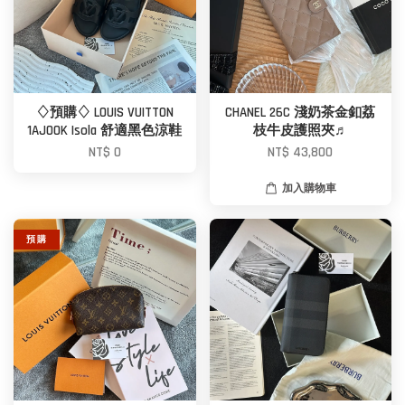
♢預購♢ LOUIS VUITTON
CHANEL 26C 淺奶茶金釦荔
1AJOOK Isola 舒適黑色涼鞋
枝牛皮護照夾♬
NT$ 0
NT$ 43,800
加入購物車
預 購