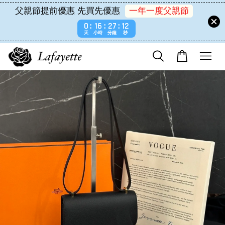
父親節提前優惠 先買先優惠
一年一度父親節
0
16
27
12
天
小時
分鐘
秒