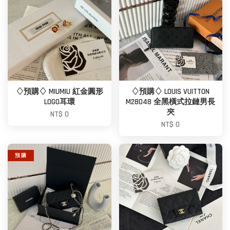
♢預購♢ MIUMIU 紅金圓形
♢預購♢ LOUIS VUITTON
LOGO耳環
M28048 全黑橫式拉鏈男長
夾
NT$ 0
NT$ 0
預 購