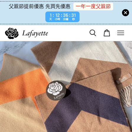
父親節提前優惠 先買先優惠
一年一度父親節
1
12
36
31
天
小時
分鐘
秒