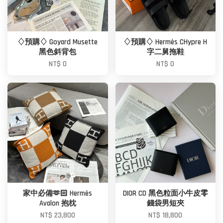
♢預購♢ Goyard Musette
♢預購♢ Hermès CHypre H
黑色斜背包
字二舅拖鞋
NT$ 0
NT$ 0
家中必備🫶🏻 Hermès
DIOR CD 黑色粒面小牛皮零
Avalon 抱枕
錢袋男短夾
NT$ 23,800
NT$ 18,800