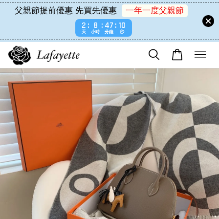
父親節提前優惠 先買先優惠
一年一度父親節
2
8
47
9
天
小時
分鐘
秒