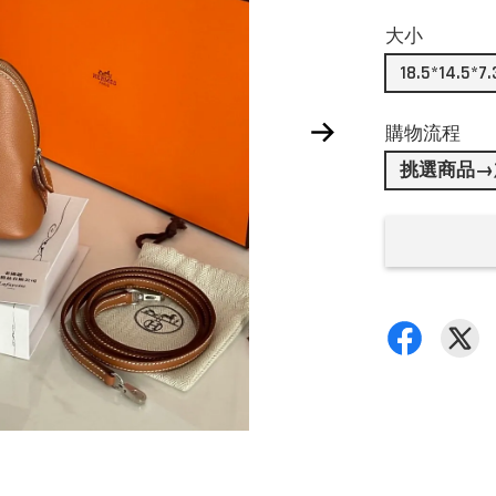
大小
18.5*14.5*7.
購物流程
挑選商品→