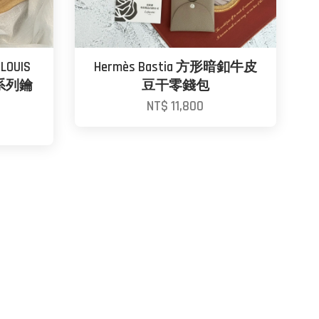
OUIS
Hermès Bastia 方形暗釦牛皮
全黑系列鑰
豆干零錢包
NT$ 11,800