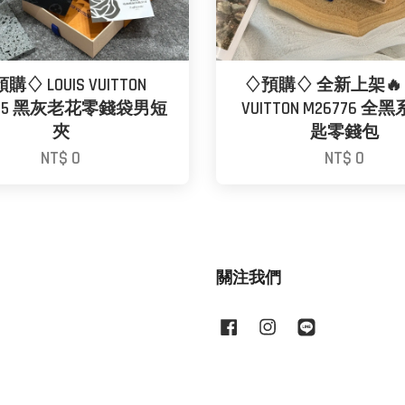
購♢ LOUIS VUITTON
♢預購♢ 全新上架🔥 L
545 黑灰老花零錢袋男短
VUITTON M26776 
夾
匙零錢包
NT$ 0
NT$ 0
關注我們
Facebook
Instagram
Line