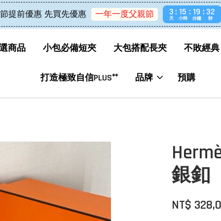
3
15
19
31
節提前優惠 先買先優惠
一年一度父親節
天
小時
分鐘
秒
選商品
小包必備短夾
大包搭配長夾
不敗經典
打造極致自信PLUS⁺⁺
品牌
預購
Hermè
銀釦
NT$ 328,