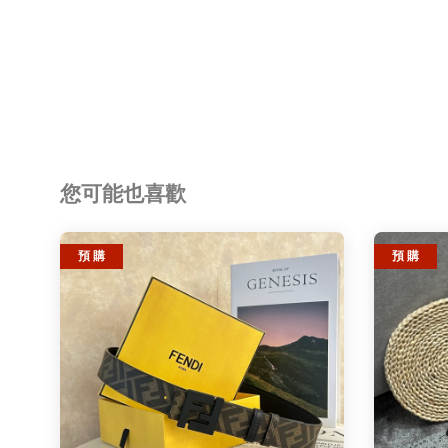
您可能也喜歡
預 購
預 購