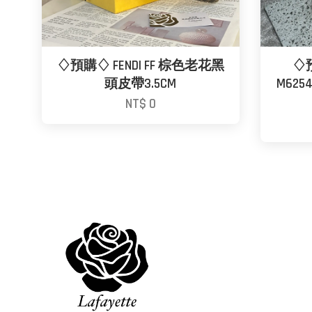
♢預購♢ FENDI FF 棕色老花黑
♢預
頭皮帶3.5CM
M62
NT$ 0