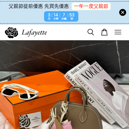
父親節提前優惠 先買先優惠
一年一度父親節
3
14
7
53
天
小時
分鐘
秒