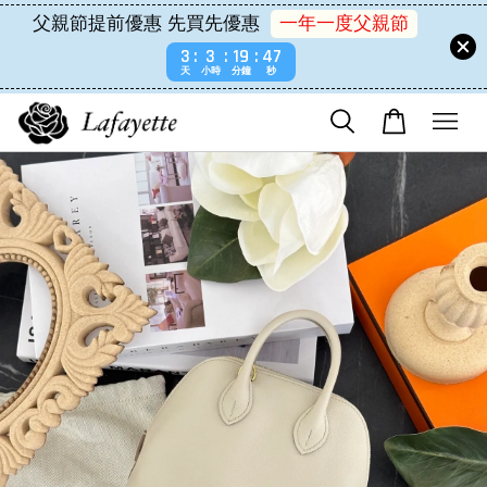
父親節提前優惠 先買先優惠
一年一度父親節
3
3
19
47
天
小時
分鐘
秒