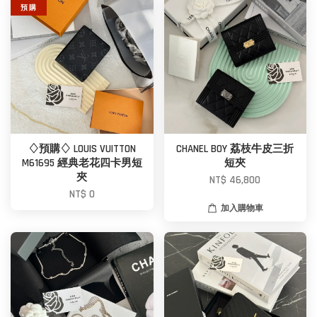
預 購
♢預購♢ LOUIS VUITTON
CHANEL BOY 荔枝牛皮三折
M61695 經典老花四卡男短
短夾
夾
NT$ 46,800
NT$ 0
加入購物車