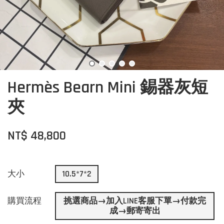
Hermès Bearn Mini 錫器灰短
夾
NT$ 48,800
大小
10.5*7*2
購買流程
挑選商品→加入LINE客服下單→付款完
成→郵寄寄出