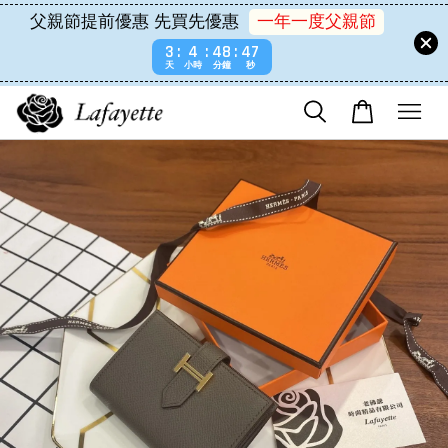
父親節提前優惠 先買先優惠
一年一度父親節
3
4
48
47
天
小時
分鐘
秒