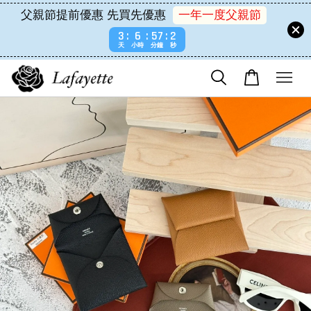
父親節提前優惠 先買先優惠
一年一度父親節
3
6
57
2
天
小時
分鐘
秒