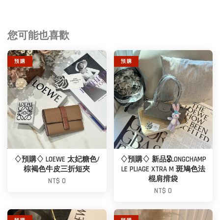
您可能也喜歡
預 購
預 購
♢預購♢ LOEWE 太妃糖色/
♢預購♢ 新品🎖️LONGCHAMP
棕褐色牛皮三折短夾
LE PLIAGE XTRA M 斑鳩色法
棍肩揹袋
NT$ 0
NT$ 0