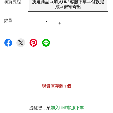
購買流程
挑選商品→加入LINE客服下單→付款完
成→郵寄寄出
數量
-
+
—
現貨庫存剩
1 個
—
提醒您，須
加入LINE客服下單