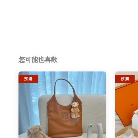
您可能也喜歡
預 購
預 購