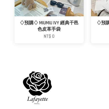
♢預購♢ MIUMIU IVY 經典干邑
♢預購
色皮革手袋
NT$ 0