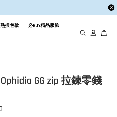
 熱搜包款
必BUY精品服飾
 Ophidia GG zip 拉鍊零錢
0