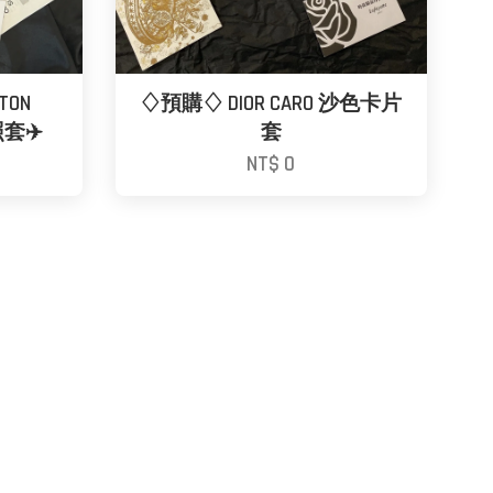
TON
♢預購♢ DIOR CARO 沙色卡片
套✈️
套
NT$ 0