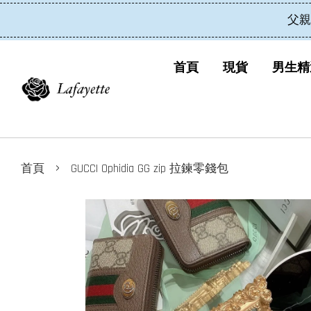
父親
首頁
現貨
男生精
›
首頁
GUCCI Ophidia GG zip 拉鍊零錢包