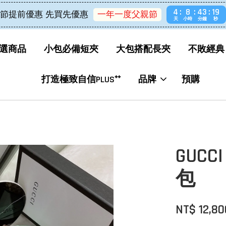
4
8
43
18
節提前優惠 先買先優惠
一年一度父親節
天
小時
分鐘
秒
選商品
小包必備短夾
大包搭配長夾
不敗經典
打造極致自信PLUS⁺⁺
品牌
預購
GUCCI
包
NT$ 12,80