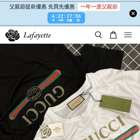
父親節提前優惠 先買先優惠
一年一度父親節
4
22
27
55
天
小時
分鐘
秒