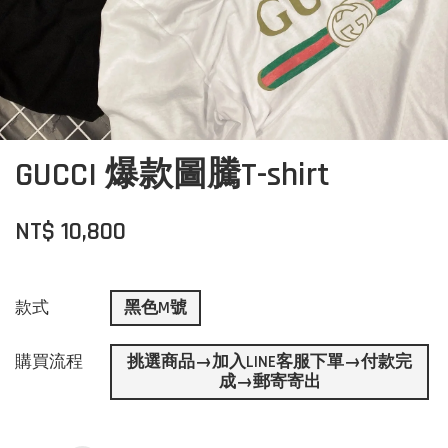
GUCCI 爆款圖騰T-shirt
NT$ 10,800
款式
黑色M號
購買流程
挑選商品→加入LINE客服下單→付款完
成→郵寄寄出