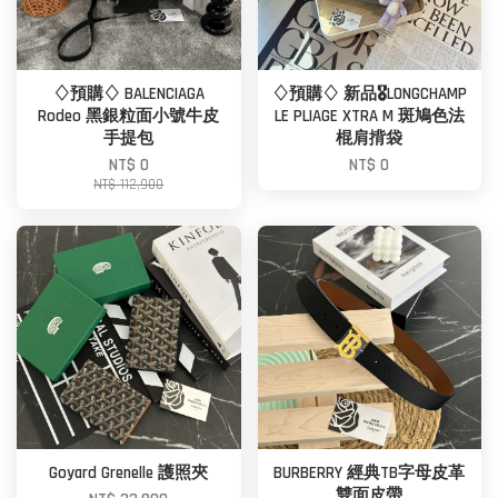
♢預購♢ BALENCIAGA
♢預購♢ 新品🎖️LONGCHAMP
Rodeo 黑銀粒面小號牛皮
LE PLIAGE XTRA M 斑鳩色法
手提包
棍肩揹袋
NT$ 0
NT$ 0
NT$ 112,900
Goyard Grenelle 護照夾
BURBERRY 經典TB字母皮革
雙面皮帶