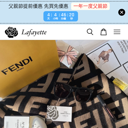
父親節提前優惠 先買先優惠
一年一度父親節
4
4
46
20
天
小時
分鐘
秒