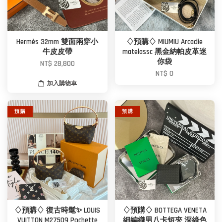
Hermès 32mm 雙面兩穿小
♢預購♢ MIUMIU Arcadie
牛皮皮帶
matelassc 黑金納帕皮革迷
你袋
NT$ 28,800
NT$ 0
加入購物車
預 購
預 購
♢預購♢ 復古時髦✨ LOUIS
♢預購♢ BOTTEGA VENETA
VUITTON M27509 Pochette
細編織男八卡短夾 深綠色