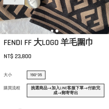
FENDI FF 大LOGO 羊毛圍巾
NT$ 23,800
大小
190*35
購買流程
挑選商品→加入LINE客服下單→付款完
成→郵寄寄出