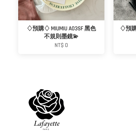
♢預購♢ MIUMIU A03SF 黑色
♢預購♢ 
不規則墨鏡💫
NT$ 0