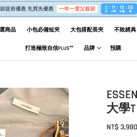
2
11
10
50
節提前優惠 先買先優惠
一年一度父親節
天
小時
分鐘
秒
選商品
小包必備短夾
大包搭配長夾
不敗經典
打造極致自信PLUS⁺⁺
品牌
預購
ESSEN
大學T
NT$ 3,98