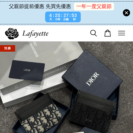
父親節提前優惠 先買先優惠
一年一度父親節
4
20
27
53
天
小時
分鐘
秒
預 購