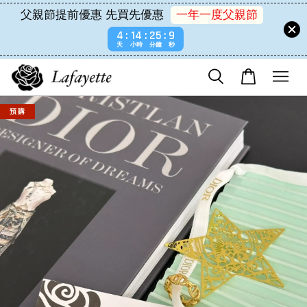
父親節提前優惠 先買先優惠
一年一度父親節
4
14
25
9
天
小時
分鐘
秒
預 購