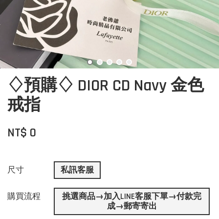
♢預購♢ DIOR CD Navy 金色
戒指
NT$ 0
尺寸
私訊客服
購買流程
挑選商品→加入LINE客服下單→付款完
成→郵寄寄出