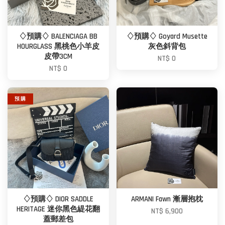
♢預購♢ BALENCIAGA BB
♢預購♢ Goyard Musette
HOURGLASS 黑桃色小羊皮
灰色斜背包
皮帶3CM
NT$ 0
NT$ 0
預 購
♢預購♢ DIOR SADDLE
ARMANI Fawn 漸層抱枕
HERITAGE 迷你黑色緹花翻
NT$ 6,900
蓋郵差包