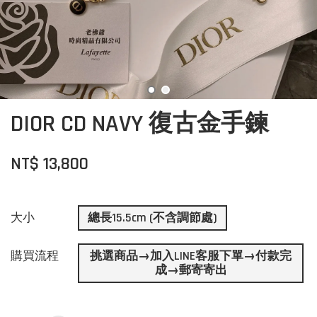
DIOR CD NAVY 復古金手鍊
NT$ 13,800
大小
總長15.5cm (不含調節處)
購買流程
挑選商品→加入LINE客服下單→付款完
成→郵寄寄出