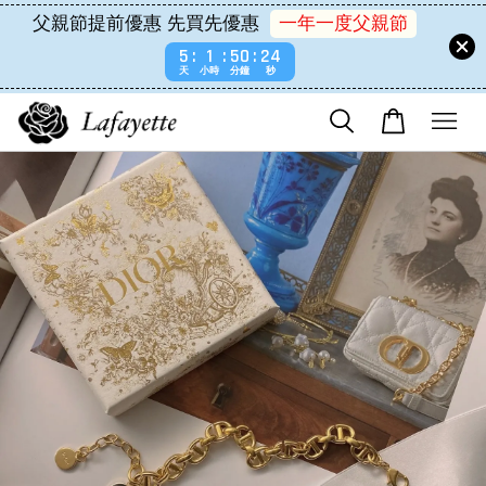
父親節提前優惠 先買先優惠
一年一度父親節
5
1
50
24
天
小時
分鐘
秒