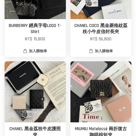
BURBERRY 經典字母LOGO T-
CHANEL COCO 黑金菱格紋荔
Shirt
枝小牛皮信封長夾
NT$ 15,800
NT$ 56,800
加入購物車
加入購物車
CHANEL 黑金荔枝牛皮護照
MIUMIU Matelassé 兩折復古
夾
咖啡棕短夾