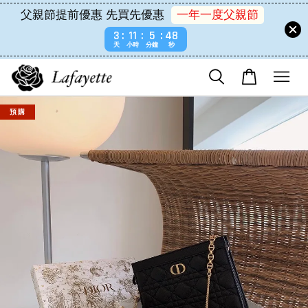
父親節提前優惠 先買先優惠
一年一度父親節
3
11
5
48
天
小時
分鐘
秒
預 購