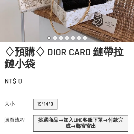
♢預購♢ DIOR CARO 鏈帶拉
鏈小袋
NT$ 0
大小
19*14*3
購買流程
挑選商品→加入LINE客服下單→付款完
成→郵寄寄出