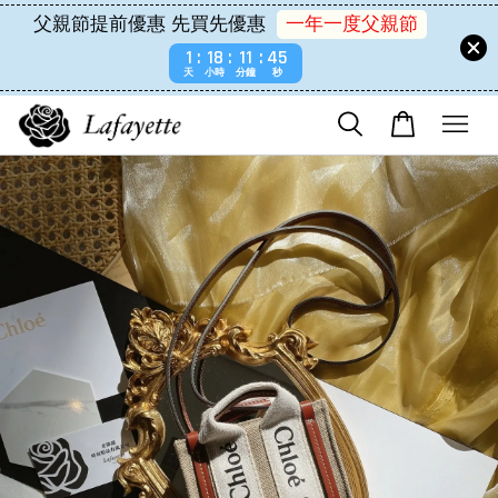
父親節提前優惠 先買先優惠
一年一度父親節
1
18
11
45
天
小時
分鐘
秒