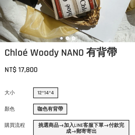
Chloé Woody NANO 有背帶
NT$ 17,800
大小
12*14*4
顏色
咖色有背帶
購買流程
挑選商品→加入LINE客服下單→付款完
成→郵寄寄出