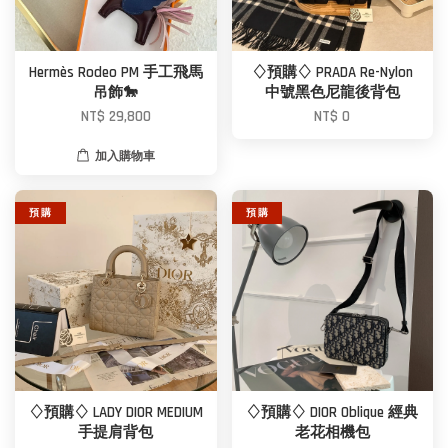
Hermès Rodeo PM 手工飛馬
♢預購♢ PRADA Re-Nylon
吊飾🐎
中號黑色尼龍後背包
NT$ 29,800
NT$ 0
加入購物車
預 購
預 購
♢預購♢ LADY DIOR MEDIUM
♢預購♢ DIOR Oblique 經典
手提肩背包
老花相機包