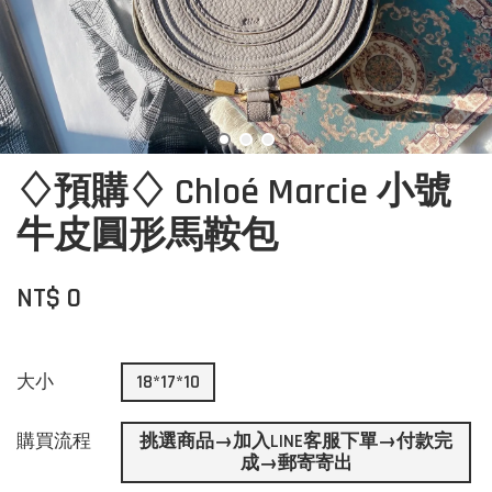
♢預購♢ Chloé Marcie 小號
牛皮圓形馬鞍包
NT$ 0
大小
18*17*10
購買流程
挑選商品→加入LINE客服下單→付款完
成→郵寄寄出