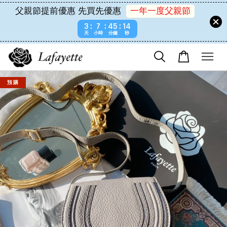
父親節提前優惠 先買先優惠
一年一度父親節
3
7
45
14
天
小時
分鐘
秒
預 購