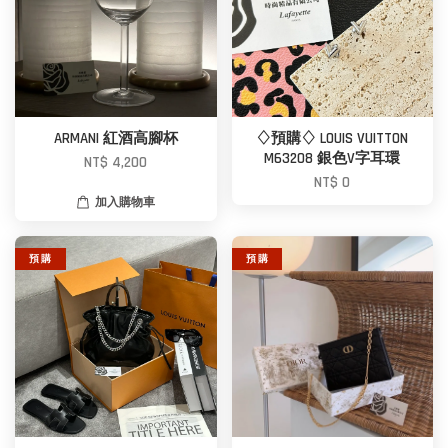
ARMANI 紅酒高腳杯
♢預購♢ LOUIS VUITTON
M63208 銀色V字耳環
NT$ 4,200
NT$ 0
加入購物車
預 購
預 購