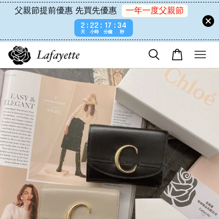
父親節提前優惠 先買先優惠
一年一度父親節
2
22
17
34
天
小時
分鐘
秒