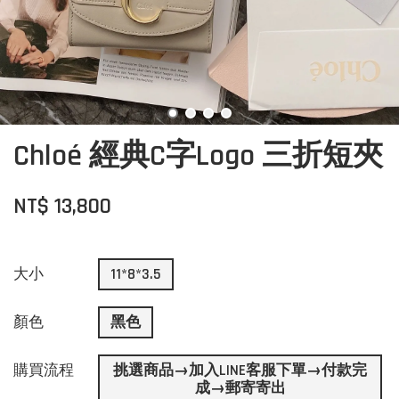
Chloé 經典C字Logo 三折短夾
NT$ 13,800
大小
11*8*3.5
顏色
黑色
購買流程
挑選商品→加入LINE客服下單→付款完
成→郵寄寄出