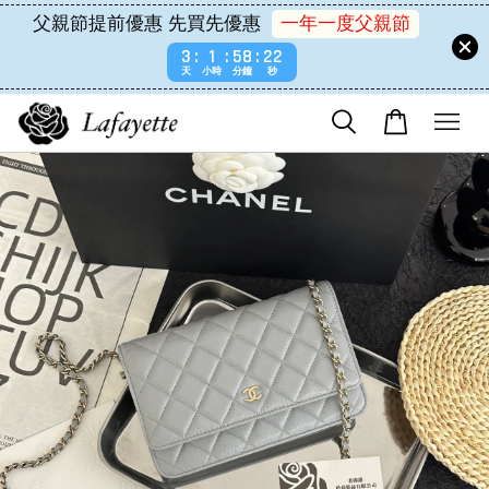
父親節提前優惠 先買先優惠
一年一度父親節
3
1
58
22
天
小時
分鐘
秒