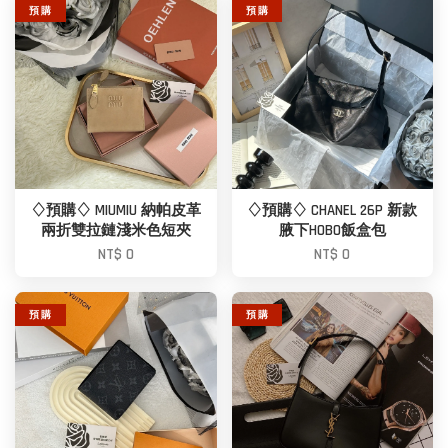
預 購
預 購
♢預購♢ MIUMIU 納帕皮革
♢預購♢ CHANEL 26P 新款
兩折雙拉鏈淺米色短夾
腋下HOBO飯盒包
NT$ 0
NT$ 0
預 購
預 購