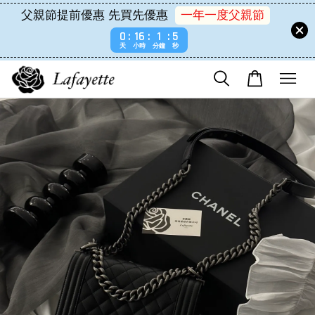
父親節提前優惠 先買先優惠
一年一度父親節
0
16
1
5
天
小時
分鐘
秒