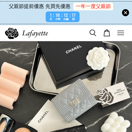
父親節提前優惠 先買先優惠
一年一度父親節
1
18
12
17
天
小時
分鐘
秒