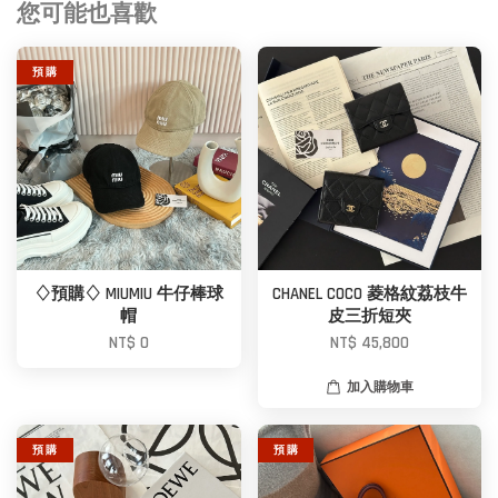
您可能也喜歡
預 購
♢預購♢ MIUMIU 牛仔棒球
CHANEL COCO 菱格紋荔枝牛
帽
皮三折短夾
NT$ 0
NT$ 45,800
加入購物車
預 購
預 購