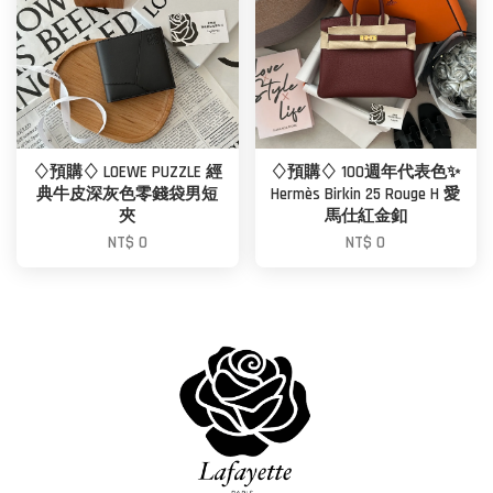
♢預購♢ LOEWE PUZZLE 經
♢預購♢ 100週年代表色✨
典牛皮深灰色零錢袋男短
Hermès Birkin 25 Rouge H 愛
夾
馬仕紅金釦
NT$ 0
NT$ 0