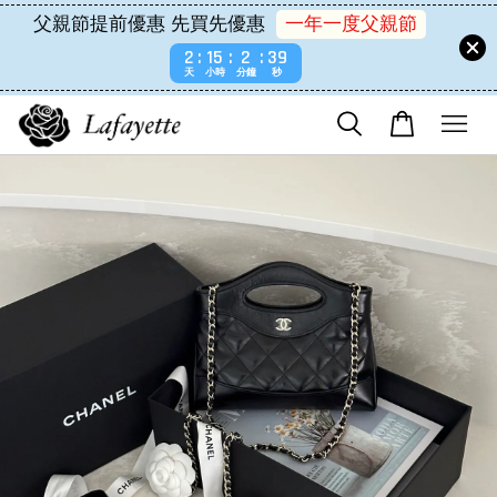
父親節提前優惠 先買先優惠
一年一度父親節
2
15
2
39
天
小時
分鐘
秒