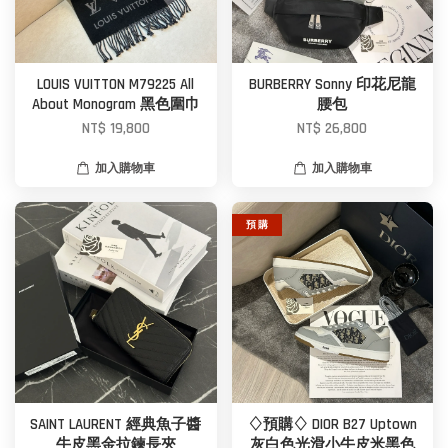
LOUIS VUITTON M79225 All
BURBERRY Sonny 印花尼龍
About Monogram 黑色圍巾
腰包
NT$ 19,800
NT$ 26,800
加入購物車
加入購物車
預 購
SAINT LAURENT 經典魚子醬
♢預購♢ DIOR B27 Uptown
牛皮黑金拉鍊長夾
灰白⾊光滑小⽜皮米⿊⾊