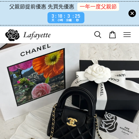
父親節提前優惠 先買先優惠
一年一度父親節
3
18
3
25
天
小時
分鐘
秒