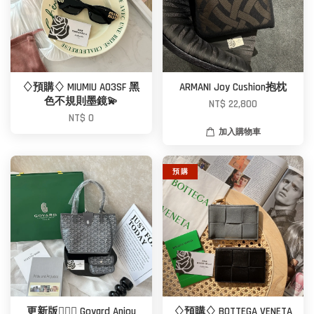
♢預購♢ MIUMIU A03SF 黑
ARMANI Joy Cushion抱枕
色不規則墨鏡💫
NT$ 22,800
NT$ 0
加入購物車
預 購
更新版🙆🏼‍♀️ Goyard Anjou
♢預購♢ BOTTEGA VENETA